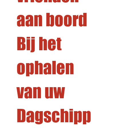
aan boord
Bij het
ophalen
van uw
Dagschipp