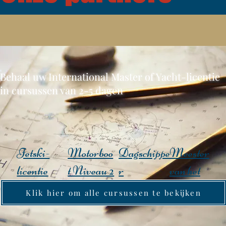
Behaal uw International Master of Yacht-licentie
in cursussen van 2-5 dagen
Jetski-
Motorboo
Dagschippe
Meester
licentie
t Niveau 2
r
van het
jacht
Klik hier om alle cursussen te bekijken