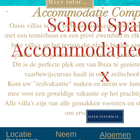
Meer informatie
Accommodatie Comp
School Spa
Oasis villas is een verbazingwekkend mooi com
met een tennisbaan en een privé zwembad in elke
Accommodatie
luxe villa's op het terrein die plaats bieden a
gasten in de grootste en maximaal 9 gasten in
Dit is de perfecte plek om van Ibiza te genieten
x
vaarbewijscursus haalt in onze zeilschool
Kom uw "zeilvakantie" maken en neem uw famil
mee voor een geweldige vakantie op het prachtig
Alle villa's zijn van alle gemakken voorzien en st
om ervan te genieten.
MEER INFORMATIE
Locatie
Neem
Algemen