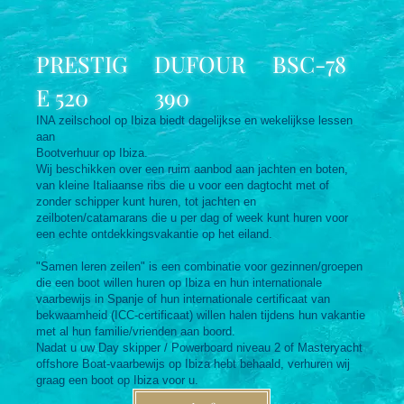
PRESTIG
DUFOUR
BSC-78
E 520
390
INA zeilschool op Ibiza biedt dagelijkse en wekelijkse lessen
aan
Bootverhuur op Ibiza.
Wij beschikken over een ruim aanbod aan jachten en boten,
van kleine Italiaanse ribs die u voor een dagtocht met of
zonder schipper kunt huren, tot jachten en
zeilboten/catamarans die u per dag of week kunt huren voor
een echte ontdekkingsvakantie op het eiland.
"Samen leren zeilen" is een combinatie voor gezinnen/groepen
die een boot willen huren op Ibiza en hun internationale
vaarbewijs in Spanje of hun internationale certificaat van
bekwaamheid (ICC-certificaat) willen halen tijdens hun vakantie
met al hun familie/vrienden aan boord.
Nadat u uw Day skipper / Powerboard niveau 2 of Masteryacht
offshore Boat-vaarbewijs op Ibiza hebt behaald, verhuren wij
graag een boot op Ibiza voor u.