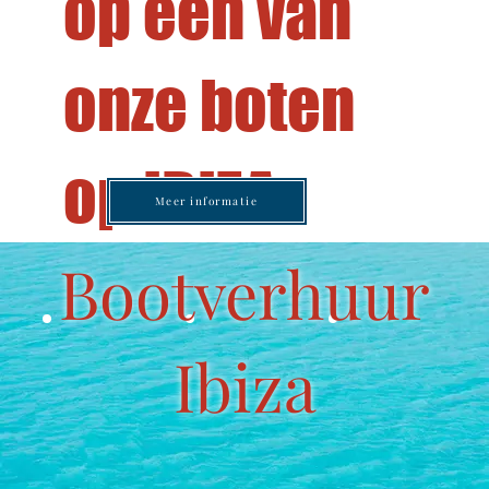
op een van
onze boten
op IBIZA
Meer informatie
Bootverhuur
Ibiza