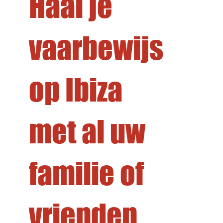
Haal je
Program
vaarbewijs
ma
op Ibiza
met al uw
familie of
vrienden