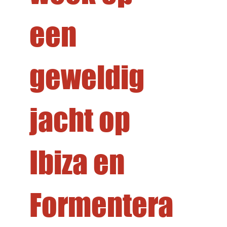
een
geweldig
jacht op
Ibiza en
Formentera