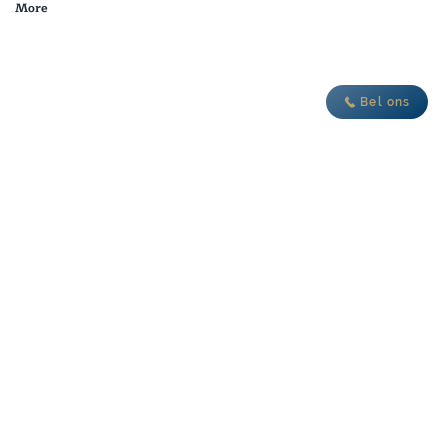
More
je nieuwe avontuur
Bel ons