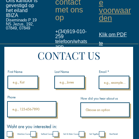
contact
Ons kantoor is
e
gevestigd op
met ons
voorwaar
het eiland
IBIZA
op
den
Diseminado P 19
NS Jezus, 192,
07849, 07849
+(34)919-010-
Klik om PDF
259
telefoon/whats
te
app
CONTACT US
info@inalicen
downloaden
ses.com
Internationale
Nautische
Academie
First Name
Last Name
Email
Phone
How did you hear about us
Waht are you interested in:
Motorboa Course
Sailboat Course
Sail & Motor Course
Sail Together
Boat Rental