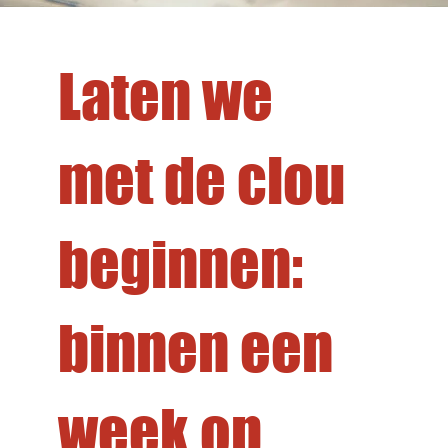
Laten we
met de clou
beginnen:
binnen een
week op