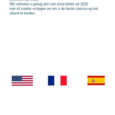
Wij verhuren u graag een van onze boten uit 2022
met of zonder schipper en om u de beste service op het
eiland te bieden.
WEKELIJKSE MOTOR- &
Engel
Frank
Spaan
ZEILCURSUSSEN IN
s
rijk
s