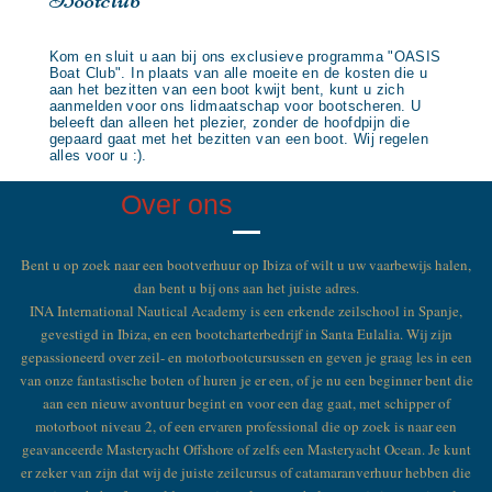
Kom en sluit u aan bij ons exclusieve programma "OASIS
Boat Club". In plaats van alle moeite en de kosten die u
aan het bezitten van een boot kwijt bent, kunt u zich
aanmelden voor ons lidmaatschap voor bootscheren. U
beleeft dan alleen het plezier, zonder de hoofdpijn die
gepaard gaat met het bezitten van een boot. Wij regelen
alles voor u :).
Over ons
Bent u op zoek naar een bootverhuur op Ibiza of wilt u uw vaarbewijs halen,
dan bent u bij ons aan het juiste adres.
INA International Nautical Academy is een erkende zeilschool in Spanje,
gevestigd in Ibiza, en een bootcharterbedrijf in Santa Eulalia. Wij zijn
gepassioneerd over zeil- en motorbootcursussen en geven je graag les in een
van onze fantastische boten of huren je er een, of je nu een beginner bent die
aan een nieuw avontuur begint en voor een dag gaat, met schipper of
motorboot niveau 2, of een ervaren professional die op zoek is naar een
geavanceerde Masteryacht Offshore of zelfs een Masteryacht Ocean. Je kunt
er zeker van zijn dat wij de juiste zeilcursus of catamaranverhuur hebben die