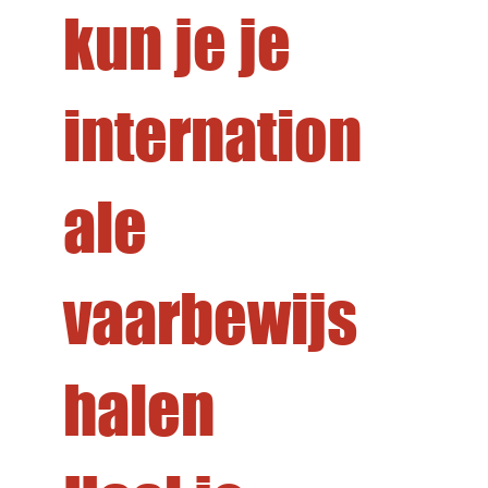
kun je je
internation
ale
vaarbewijs
Samen
halen
Zeilen